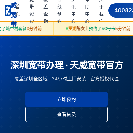
威
首
带
盖
线
讯
助
于
40082
页
资
查
预
中
中
我
宽
费
询
约
心
心
们
带
餐
3分钟前
罗湖
陈女士
预约了5G号卡
5分钟前
深圳宽带办理 · 天威宽带官方
覆盖深圳全区域 · 24小时上门安装 · 官方授权代理
立即预约
查看资费