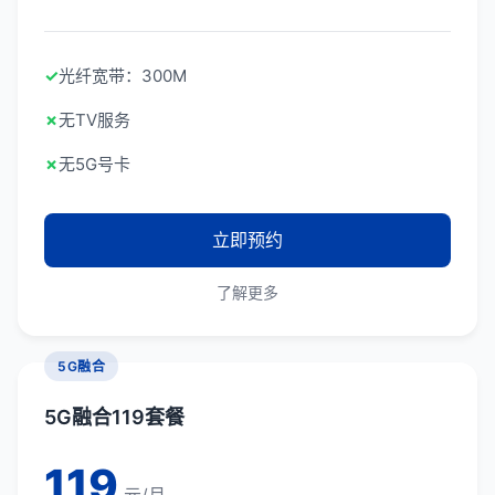
✓
光纤宽带：300M
✗
无TV服务
✗
无5G号卡
立即预约
了解更多
5G融合
5G融合119套餐
119