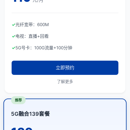
元/月
✓
光纤宽带：600M
✓
电视：直播+回看
✓
5G号卡：100G流量+100分钟
立即预约
了解更多
推荐
5G融合139套餐