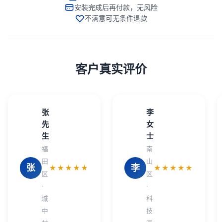
安装完成后再付款，无风险
不满意可无条件退款
客户真实评价
张
李
先
女
生
士
福
南
田
山
张
李
★★★★★
★★★★★
区
区
·
·
城
科
中
技