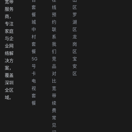
宽带
套
线
区
服务
餐
预
罗
商，
城
约
湖
专注
中
联
区
家庭
村
系
龙
与企
套
我
岗
业网
餐
们
区
络解
5G
竞
宝
决方
号
品
安
案，
卡
对
区
覆盖
电
比
深圳
视
宽
全区
套
带
域。
餐
续
费
常
见