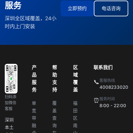
服务
立即预约
电话咨询
深圳全区域覆盖，24小
时内上门安装
产
帮
区
联系我们
品
助
域
客服热线
📞
服
支
覆
4008233020
务
持
盖
扫码添
服务时间
⏰
加微信
单
覆
福
8:00 - 22:00
客服
宽
盖
田
带
查
区
深圳
融
询
南
本土
合
在
山