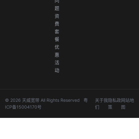
问
题
资
费
套
餐
优
惠
活
动
© 2026 天威宽带 All Rights Reserved
粤
关于我
隐私政
网站地
ICP备15004170号
们
策
图