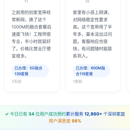
村
园
之前用的别家宽带经
家里有小孩上网课，
常断网，换了这个
对网络稳定性要求
1000M的融合套餐后
高。这个宽带用了半
速度飞快！工程师很
年多，基本没出过问
专业，半小时就装好
题。客服响应也很
了。价格比营业厅便
快，有问题随时能联
宜很多。
系到人。
已办理：5G融合
已办理：600M融
139套餐
合119套餐
3天前
1周前
✓
今日已有
34
位用户成功预约
累计服务
12,860+
个深圳家庭
用户满意度
98%