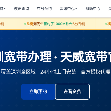
费
覆盖查询
在线预约
资讯中心
帮助中心
龙岗
刘先生
预约了1000M融合
6分钟前
福田
赵女士
预约
宽带办理 · 天威宽
覆盖深圳全区域 · 24小时上门安装 · 官方授权代理
立即预约
查看资费