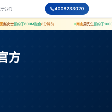
4008233020
关于我们
了600M融合
8分钟前
南山
周先生
预约了1000M融合
10分
带官方