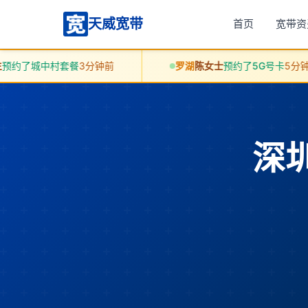
天威宽带
首页
宽带资
村套餐
3分钟前
罗湖
陈女士
预约了5G号卡
5分钟前
深圳