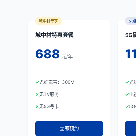
城中村专享
5G
城中村特惠套餐
5G
688
1
元/年
✓
光纤宽带：300M
✓
光
✗
无TV服务
✓
电
✗
无5G号卡
✓
5
立即预约