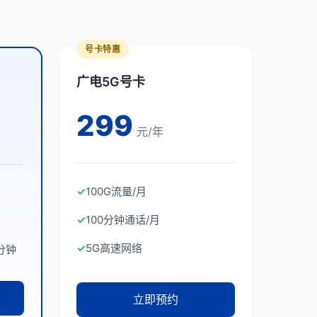
号卡特惠
广电5G号卡
299
元/年
✓
100G流量/月
✓
100分钟通话/月
✓
5G高速网络
分钟
立即预约