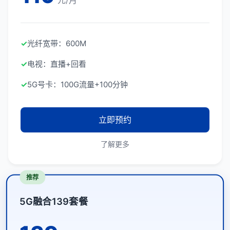
元/月
✓
光纤宽带：600M
✓
电视：直播+回看
✓
5G号卡：100G流量+100分钟
立即预约
了解更多
推荐
5G融合139套餐