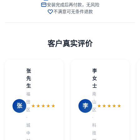
安装完成后再付款，无风险
不满意可无条件退款
客户真实评价
张
李
先
女
生
士
福
南
田
山
张
李
★★★★★
★★★★★
区
区
·
·
城
科
中
技