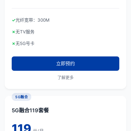
✓
光纤宽带：300M
✗
无TV服务
✗
无5G号卡
立即预约
了解更多
5G融合
5G融合119套餐
119