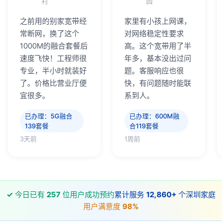
村
园
之前用的别家宽带经
家里有小孩上网课，
常断网，换了这个
对网络稳定性要求
1000M的融合套餐后
高。这个宽带用了半
速度飞快！工程师很
年多，基本没出过问
专业，半小时就装好
题。客服响应也很
了。价格比营业厅便
快，有问题随时能联
宜很多。
系到人。
已办理：5G融合
已办理：600M融
139套餐
合119套餐
3天前
1周前
✓
今日已有
257
位用户成功预约
累计服务
12,860+
个深圳家庭
用户满意度
98%