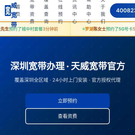
威
首
带
盖
线
讯
助
于
40082
页
资
查
预
中
中
我
宽
费
询
约
心
心
们
带
中村套餐
3分钟前
罗湖
陈女士
预约了5G号卡
5分钟前
深圳宽带办理 · 天威宽带官方
覆盖深圳全区域 · 24小时上门安装 · 官方授权代理
立即预约
查看资费