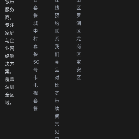
宽带
套
线
区
服务
餐
预
罗
商，
城
约
湖
专注
中
联
区
家庭
村
系
龙
与企
套
我
岗
业网
餐
们
区
络解
5G
竞
宝
决方
号
品
安
案，
卡
对
区
覆盖
电
比
深圳
视
宽
全区
套
带
域。
餐
续
费
常
见