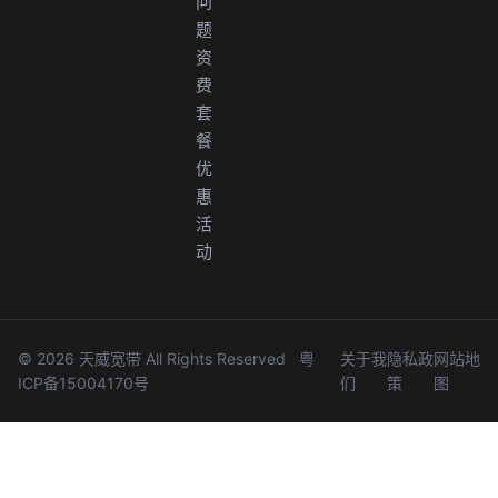
问
题
资
费
套
餐
优
惠
活
动
© 2026 天威宽带 All Rights Reserved
粤
关于我
隐私政
网站地
ICP备15004170号
们
策
图