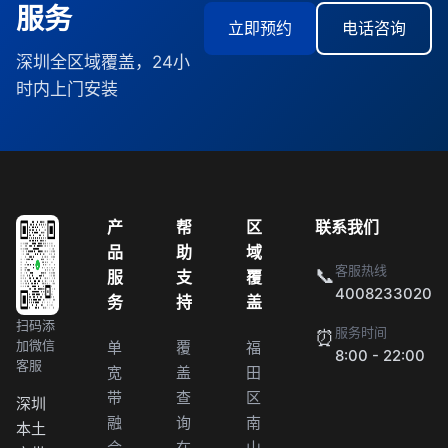
服务
立即预约
电话咨询
深圳全区域覆盖，24小
时内上门安装
产
帮
区
联系我们
品
助
域
客服热线
📞
服
支
覆
4008233020
务
持
盖
扫码添
服务时间
⏰
加微信
单
覆
福
8:00 - 22:00
客服
宽
盖
田
带
查
区
深圳
融
询
南
本土
合
在
山