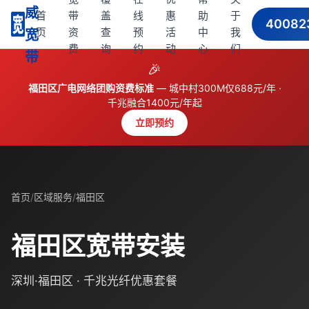
威
首
带
盖
线
惠
助
于
40082
页
资
查
预
活
中
我
宽
费
询
约
动
心
们
带
🎉
福田区广电网络团购资费标准
— 城中村300M仅688元/年 ·
千兆融合1400元/年起
立即预约
首页
/
区域服务
/
福田区
福田区宽带安装
深圳·福田区 · 千兆光纤优惠套餐