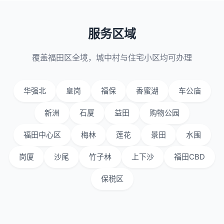
服务区域
覆盖福田区全境，城中村与住宅小区均可办理
华强北
皇岗
福保
香蜜湖
车公庙
新洲
石厦
益田
购物公园
福田中心区
梅林
莲花
景田
水围
岗厦
沙尾
竹子林
上下沙
福田CBD
保税区