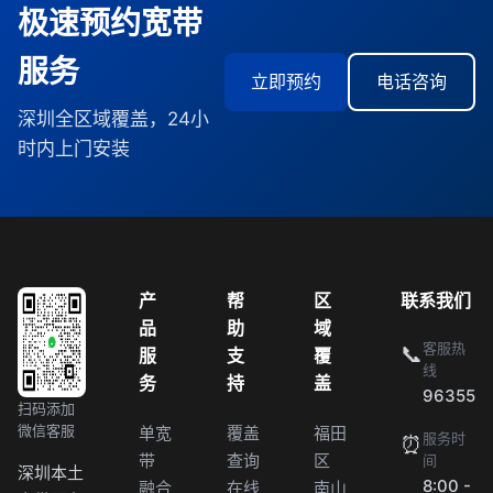
极速预约宽带
服务
立即预约
电话咨询
深圳全区域覆盖，24小
时内上门安装
产
帮
区
联系我们
品
助
域
客服热
📞
服
支
覆
线
务
持
盖
96355
扫码添加
微信客服
单宽
覆盖
福田
服务时
⏰
带
查询
区
间
深圳本土
8:00 -
融合
在线
南山