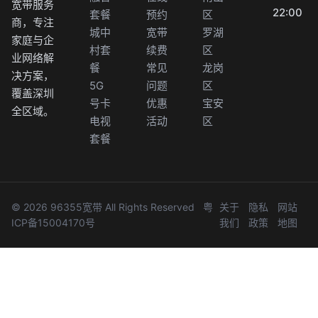
宽带服务
22:00
套餐
预约
区
商，专注
城中
宽带
罗湖
家庭与企
村套
续费
区
业网络解
餐
常见
龙岗
决方案，
5G
问题
区
覆盖深圳
号卡
优惠
宝安
全区域。
电视
活动
区
套餐
© 2026 96355宽带 All Rights Reserved
粤
关于
隐私
网站
ICP备15004170号
我们
政策
地图