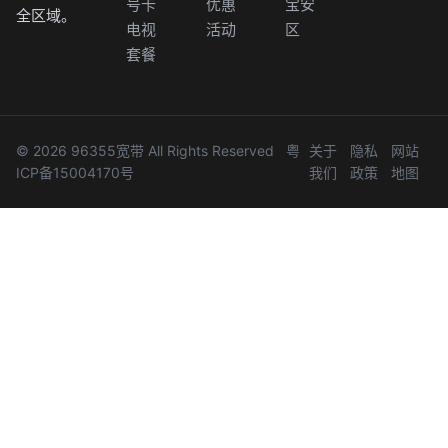
号卡
优惠
宝安
全区域。
电视
活动
区
套餐
© 2026 96355宽带 All Rights Reserved
粤
关于
隐私
网站
ICP备15004170号
我们
政策
地图